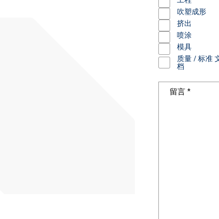
吹塑成形
挤出
喷涂
模具
质量 / 标准 
档
Message
*