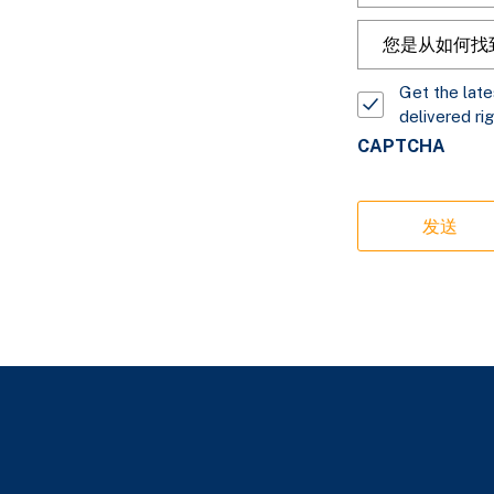
How
did
you
将
Get the lat
find
delivered rig
最
us?
新
CAPTCHA
的
Aptyx
信
息
和
更
新
直
接
发
送
到
您