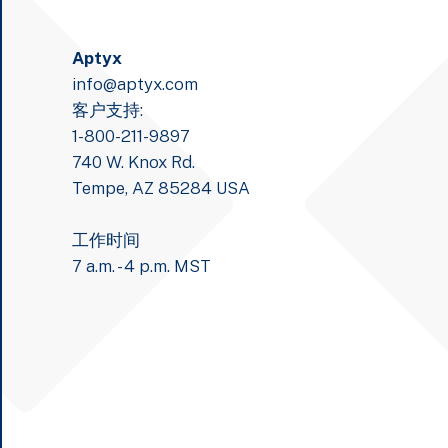
Aptyx
info@aptyx.com
客户支持:
1-800-211-9897
740 W. Knox Rd.
Tempe, AZ 85284 USA
工作时间
7 a.m. - 4 p.m. MST