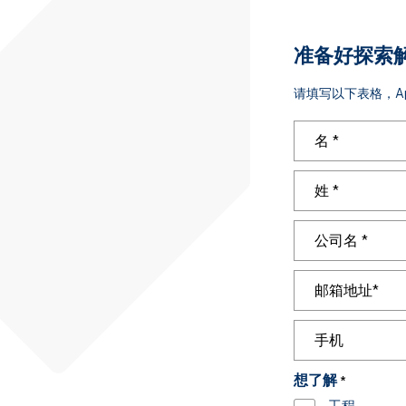
准备好探索
请填写以下表格，A
名：
*
姓：
*
Company
*
Email
*
Phone
想了解
*
工程