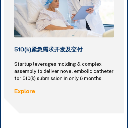
510(k)紧急需求开发及交付
Startup leverages molding & complex
assembly to deliver novel embolic catheter
for 510(k) submission in only 6 months.
Explore